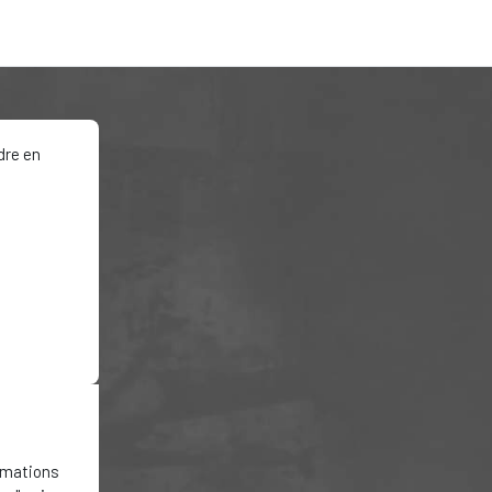
dre en
ormations