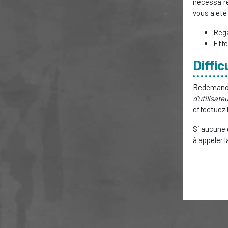
nécessaire
vous a été 
Rega
Effe
Diffic
Redemandez
d'utilisate
effectuez 
Si aucune 
à appeler l