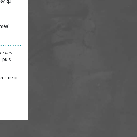
ur
" qui
eméa"
tre nom
; puis
eur.ice ou